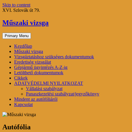
Skip to content
XVI. Szlovák út 79.
Műszaki vizsga
Primary Menu
Kezdőlap
Műszaki vizsga
Vizsgáztatáshoz szükséges dokumentumok
Eredetiség vizsgálat
Gépjármű ügyintézés A-Z-ig
Letölthető dokumentumok
Cikkek
ADATVÉDELMI NYILATKOZAT
Vállalási szabályzat
Panaszkezelési szabályzat/jegyzőkönyv
Mindent az autófóliáról
Kapcsolat
Autófólia