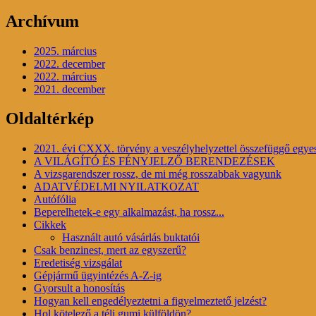
Archívum
2025. március
2022. december
2022. március
2021. december
Oldaltérkép
2021. évi CXXX. törvény a veszélyhelyzettel összefüggő egyes
A VILÁGÍTÓ ÉS FÉNYJELZŐ BERENDEZÉSEK
A vizsgarendszer rossz, de mi még rosszabbak vagyunk
ADATVÉDELMI NYILATKOZAT
Autófólia
Beperelhetek-e egy alkalmazást, ha rossz...
Cikkek
Használt autó vásárlás buktatói
Csak benzinest, mert az egyszerű?
Eredetiség vizsgálat
Gépjármű ügyintézés A-Z-ig
Gyorsult a honosítás
Hogyan kell engedélyeztetni a figyelmeztető jelzést?
Hol kötelező a téli gumi külföldön?