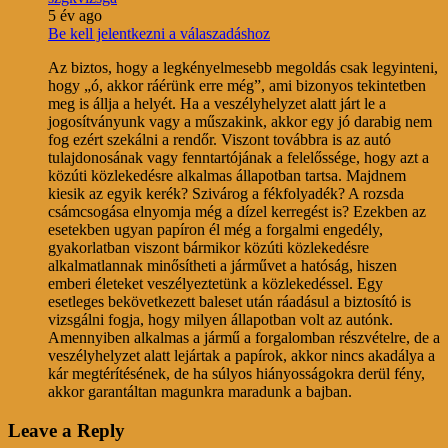
5 év ago
Be kell jelentkezni a válaszadáshoz
Az biztos, hogy a legkényelmesebb megoldás csak legyinteni,
hogy „ó, akkor ráérünk erre még”, ami bizonyos tekintetben
meg is állja a helyét. Ha a veszélyhelyzet alatt járt le a
jogosítványunk vagy a műszakink, akkor egy jó darabig nem
fog ezért szekálni a rendőr. Viszont továbbra is az autó
tulajdonosának vagy fenntartójának a felelőssége, hogy azt a
közúti közlekedésre alkalmas állapotban tartsa. Majdnem
kiesik az egyik kerék? Szivárog a fékfolyadék? A rozsda
csámcsogása elnyomja még a dízel kerregést is? Ezekben az
esetekben ugyan papíron él még a forgalmi engedély,
gyakorlatban viszont bármikor közúti közlekedésre
alkalmatlannak minősítheti a járművet a hatóság, hiszen
emberi életeket veszélyeztetünk a közlekedéssel. Egy
esetleges bekövetkezett baleset után ráadásul a biztosító is
vizsgálni fogja, hogy milyen állapotban volt az autónk.
Amennyiben alkalmas a jármű a forgalomban részvételre, de a
veszélyhelyzet alatt lejártak a papírok, akkor nincs akadálya a
kár megtérítésének, de ha súlyos hiányosságokra derül fény,
akkor garantáltan magunkra maradunk a bajban.
Leave a Reply