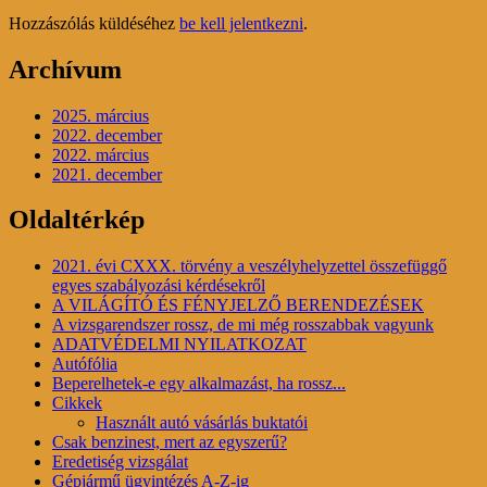
Hozzászólás küldéséhez
be kell jelentkezni
.
Archívum
2025. március
2022. december
2022. március
2021. december
Oldaltérkép
2021. évi CXXX. törvény a veszélyhelyzettel összefüggő
egyes szabályozási kérdésekről
A VILÁGÍTÓ ÉS FÉNYJELZŐ BERENDEZÉSEK
A vizsgarendszer rossz, de mi még rosszabbak vagyunk
ADATVÉDELMI NYILATKOZAT
Autófólia
Beperelhetek-e egy alkalmazást, ha rossz...
Cikkek
Használt autó vásárlás buktatói
Csak benzinest, mert az egyszerű?
Eredetiség vizsgálat
Gépjármű ügyintézés A-Z-ig