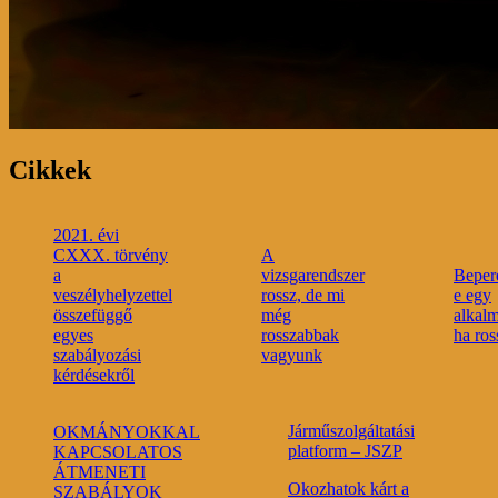
Cikkek
2021. évi
CXXX. törvény
A
a
vizsgarendszer
Beper
veszélyhelyzettel
rossz, de mi
e egy
összefüggő
még
alkalm
egyes
rosszabbak
ha ro
szabályozási
vagyunk
kérdésekről
Járműszolgáltatási
OKMÁNYOKKAL
platform – JSZP
KAPCSOLATOS
ÁTMENETI
Okozhatok kárt a
SZABÁLYOK