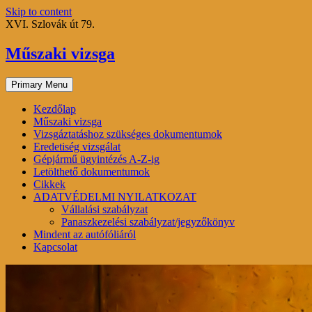
Skip to content
XVI. Szlovák út 79.
Műszaki vizsga
Primary Menu
Kezdőlap
Műszaki vizsga
Vizsgáztatáshoz szükséges dokumentumok
Eredetiség vizsgálat
Gépjármű ügyintézés A-Z-ig
Letölthető dokumentumok
Cikkek
ADATVÉDELMI NYILATKOZAT
Vállalási szabályzat
Panaszkezelési szabályzat/jegyzőkönyv
Mindent az autófóliáról
Kapcsolat