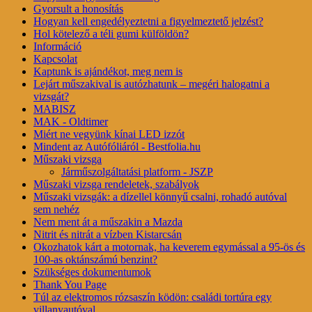
Gyorsult a honosítás
Hogyan kell engedélyeztetni a figyelmeztető jelzést?
Hol kötelező a téli gumi külföldön?
Információ
Kapcsolat
Kaptunk is ajándékot, meg nem is
Lejárt műszakival is autózhatunk – megéri halogatni a
vizsgát?
MABISZ
MAK - Oldtimer
Miért ne vegyünk kínai LED izzót
Mindent az Autófóliáról - Bestfolia.hu
Műszaki vizsga
Járműszolgáltatási platform - JSZP
Műszaki vizsga rendeletek, szabályok
Műszaki vizsgák: a dízellel könnyű csalni, rohadó autóval
sem nehéz
Nem ment át a műszakin a Mazda
Nitrit és nitrát a vízben Kistarcsán
Okozhatok kárt a motornak, ha keverem egymással a 95-ös és
100-as oktánszámú benzint?
Szükséges dokumentumok
Thank You Page
Túl az elektromos rózsaszín ködön: családi tortúra egy
villanyautóval