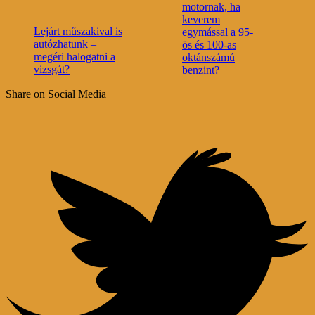
motornak, ha
keverem
Lejárt műszakival is
egymással a 95-
autózhatunk –
ös és 100-as
megéri halogatni a
oktánszámú
vizsgát?
benzint?
Share on Social Media