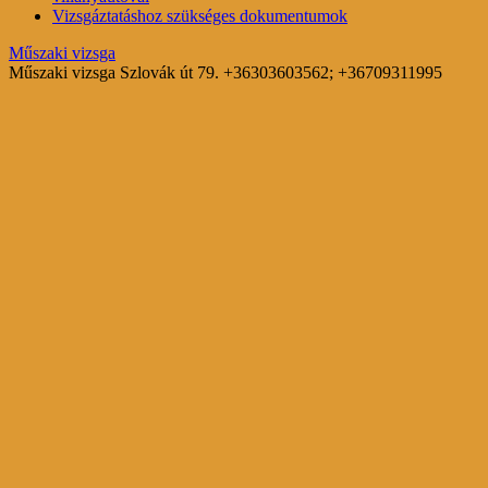
Vizsgáztatáshoz szükséges dokumentumok
Műszaki vizsga
Műszaki vizsga Szlovák út 79. +36303603562; +36709311995