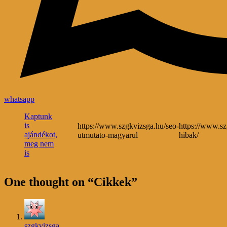
whatsapp
Kaptunk
is
https://www.szgkvizsga.hu/seo-
https://www.sz
ajándékot,
utmutato-magyarul
hibak/
meg nem
is
One thought on “
Cikkek
”
szgkvizsga