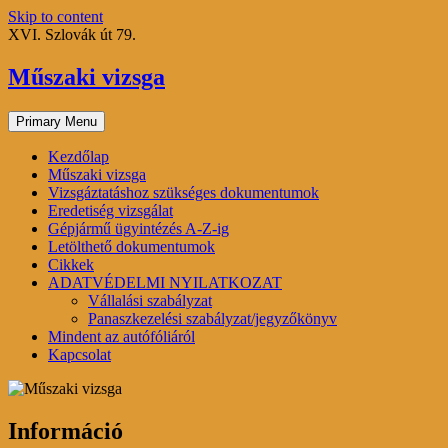
Skip to content
XVI. Szlovák út 79.
Műszaki vizsga
Primary Menu
Kezdőlap
Műszaki vizsga
Vizsgáztatáshoz szükséges dokumentumok
Eredetiség vizsgálat
Gépjármű ügyintézés A-Z-ig
Letölthető dokumentumok
Cikkek
ADATVÉDELMI NYILATKOZAT
Vállalási szabályzat
Panaszkezelési szabályzat/jegyzőkönyv
Mindent az autófóliáról
Kapcsolat
Információ