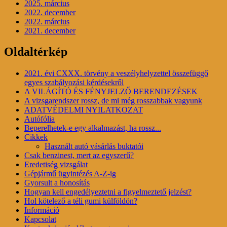
2025. március
2022. december
2022. március
2021. december
Oldaltérkép
2021. évi CXXX. törvény a veszélyhelyzettel összefüggő
egyes szabályozási kérdésekről
A VILÁGÍTÓ ÉS FÉNYJELZŐ BERENDEZÉSEK
A vizsgarendszer rossz, de mi még rosszabbak vagyunk
ADATVÉDELMI NYILATKOZAT
Autófólia
Beperelhetek-e egy alkalmazást, ha rossz...
Cikkek
Használt autó vásárlás buktatói
Csak benzinest, mert az egyszerű?
Eredetiség vizsgálat
Gépjármű ügyintézés A-Z-ig
Gyorsult a honosítás
Hogyan kell engedélyeztetni a figyelmeztető jelzést?
Hol kötelező a téli gumi külföldön?
Információ
Kapcsolat