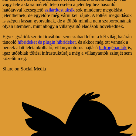
vagy fele akkora méretű telep esetén a jelenlegihez hasonló
hatótávval kecsegtető
szilárdtest aksik
sok mindenre megoldást
jelenthetnek, de egyelőre még várni kell rájuk. A töltési megoldások
is szépen lassan gyorsulnak, de a töltők mintha nem szaporodnának
olyan ütemben, mint ahogy a villanyautó eladások növekednek.
Egyes gyártók szerint továbbra sem szabad leírni a két világ határán
táncoló
hibrideket és plugin hibrideket
, és akkor még ott vannak a
percek alatt teletankolható, villanymotoros hajtású
hidrogénautók
is,
igaz utóbbiak töltési infrastruktúrája még a villanyautók szintjét sem
közelíti meg.
Share on Social Media