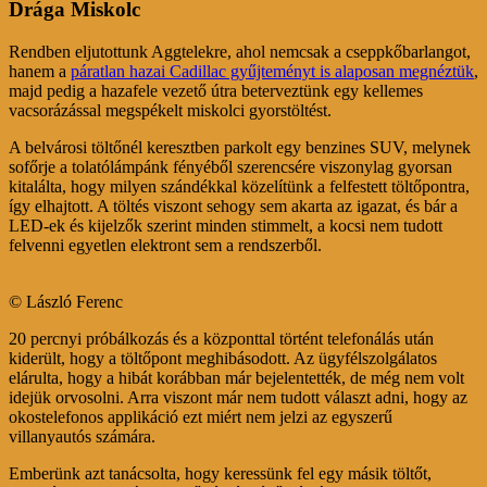
Drága Miskolc
Rendben eljutottunk Aggtelekre, ahol nemcsak a cseppkőbarlangot,
hanem a
páratlan hazai Cadillac gyűjteményt is alaposan megnéztük
,
majd pedig a hazafele vezető útra beterveztünk egy kellemes
vacsorázással megspékelt miskolci gyorstöltést.
A belvárosi töltőnél keresztben parkolt egy benzines SUV, melynek
sofőrje a tolatólámpánk fényéből szerencsére viszonylag gyorsan
kitalálta, hogy milyen szándékkal közelítünk a felfestett töltőpontra,
így elhajtott. A töltés viszont sehogy sem akarta az igazat, és bár a
LED-ek és kijelzők szerint minden stimmelt, a kocsi nem tudott
felvenni egyetlen elektront sem a rendszerből.
© László Ferenc
20 percnyi próbálkozás és a központtal történt telefonálás után
kiderült, hogy a töltőpont meghibásodott. Az ügyfélszolgálatos
elárulta, hogy a hibát korábban már bejelentették, de még nem volt
idejük orvosolni. Arra viszont már nem tudott választ adni, hogy az
okostelefonos applikáció ezt miért nem jelzi az egyszerű
villanyautós számára.
Emberünk azt tanácsolta, hogy keressünk fel egy másik töltőt,