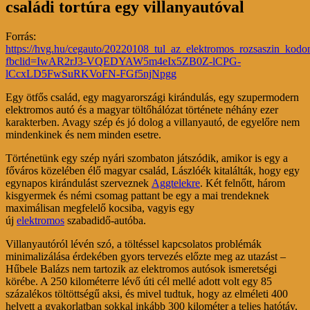
családi tortúra egy villanyautóval
Forrás:
https://hvg.hu/cegauto/20220108_tul_az_elektromos_rozsaszin_kodon
fbclid=IwAR2rJ3-VQEDYAW5m4eIx5ZB0Z-lCPG-
lCcxLD5FwSuRKVoFN-FGf5njNpgg
Egy ötfős család, egy magyarországi kirándulás, egy szupermodern
elektromos autó és a magyar töltőhálózat története néhány ezer
karakterben. Avagy szép és jó dolog a villanyautó, de egyelőre nem
mindenkinek és nem minden esetre.
Történetünk egy szép nyári szombaton játszódik, amikor is egy a
főváros közelében élő magyar család, Lászlóék kitalálták, hogy egy
egynapos kirándulást szerveznek
Aggtelekre
. Két felnőtt, három
kisgyermek és némi csomag pattant be egy a mai trendeknek
maximálisan megfelelő kocsiba, vagyis egy
új
elektromos
szabadidő-autóba.
Villanyautóról lévén szó, a töltéssel kapcsolatos problémák
minimalizálása érdekében gyors tervezés előzte meg az utazást –
Hűbele Balázs nem tartozik az elektromos autósok ismeretségi
körébe. A 250 kilométerre lévő úti cél mellé adott volt egy 85
százalékos töltöttségű aksi, és mivel tudtuk, hogy az elméleti 400
helyett a gyakorlatban sokkal inkább 300 kilométer a teljes hatótáv,