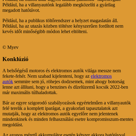
Például, ha a villanyautónk legalább megközelíti a gyárilag
megadott hatótávot.
Például, ha a publikus töltőrendszer a helyzet magaslatán áll.
Például, ha az utazás közben töltésre kényszerűen fordított nem
kevés időt minőségibb módon lehet eltölteni.
© Myev
Konklúzió
A belsőégésű motoros és elektromos autók világa messze nem
fekete-fehér. Nem szabad kijelenteni, hogy az
elektromos
autók
semmire sem jó, röhejes dodzsemek, mint ahogy botorság
lenne azt állítani, hogy a benzines és dízelüzemű kocsik 2022-ben
már maximális túlhaladottak.
Bár az egyre szigorodó szabályozások egyértelműen a villanyautók
felé terelik a komplett iparágat, a gyakorlati tapasztalatok azt
mutatják, hogy az elektromos autók egyelőre nem jelentenek
mindenkinek és minden felhasználási esetre kompromisszum-mentes
megoldást.
Az azonos méretű akkumulátor esetén kétszer akkora hatótávval,