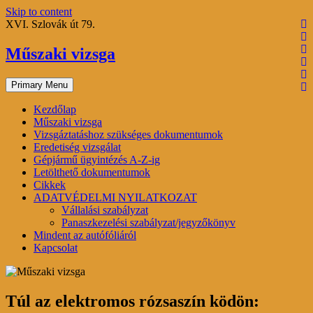
Skip to content
XVI. Szlovák út 79.
Műszaki vizsga
Primary Menu
Kezdőlap
Műszaki vizsga
Vizsgáztatáshoz szükséges dokumentumok
Eredetiség vizsgálat
Gépjármű ügyintézés A-Z-ig
Letölthető dokumentumok
Cikkek
ADATVÉDELMI NYILATKOZAT
Vállalási szabályzat
Panaszkezelési szabályzat/jegyzőkönyv
Mindent az autófóliáról
Kapcsolat
Túl az elektromos rózsaszín ködön: