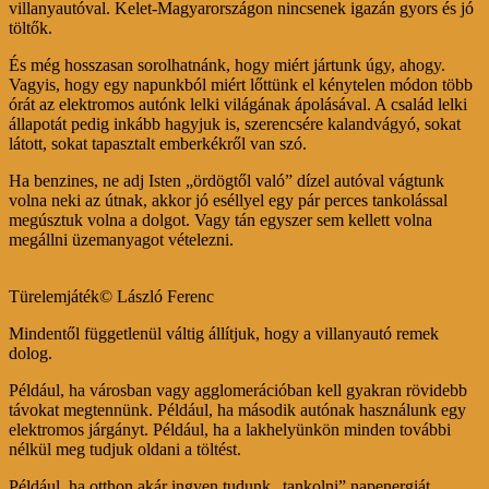
villanyautóval. Kelet-Magyarországon nincsenek igazán gyors és jó
töltők.
És még hosszasan sorolhatnánk, hogy miért jártunk úgy, ahogy.
Vagyis, hogy egy napunkból miért lőttünk el kénytelen módon több
órát az elektromos autónk lelki világának ápolásával. A család lelki
állapotát pedig inkább hagyjuk is, szerencsére kalandvágyó, sokat
látott, sokat tapasztalt emberkékről van szó.
Ha benzines, ne adj Isten „ördögtől való” dízel autóval vágtunk
volna neki az útnak, akkor jó eséllyel egy pár perces tankolással
megúsztuk volna a dolgot. Vagy tán egyszer sem kellett volna
megállni üzemanyagot vételezni.
Türelemjáték© László Ferenc
Mindentől függetlenül váltig állítjuk, hogy a villanyautó remek
dolog.
Például, ha városban vagy agglomerációban kell gyakran rövidebb
távokat megtennünk. Például, ha második autónak használunk egy
elektromos járgányt. Például, ha a lakhelyünkön minden további
nélkül meg tudjuk oldani a töltést.
Például, ha otthon akár ingyen tudunk „tankolni” napenergiát.