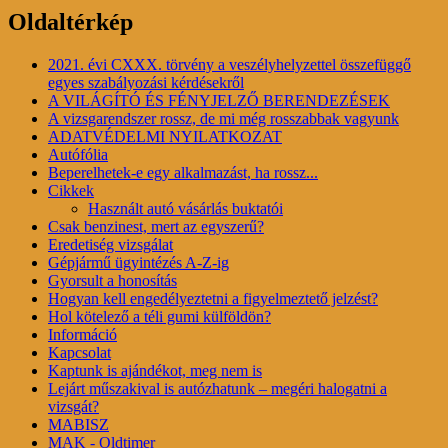
Oldaltérkép
2021. évi CXXX. törvény a veszélyhelyzettel összefüggő
egyes szabályozási kérdésekről
A VILÁGÍTÓ ÉS FÉNYJELZŐ BERENDEZÉSEK
A vizsgarendszer rossz, de mi még rosszabbak vagyunk
ADATVÉDELMI NYILATKOZAT
Autófólia
Beperelhetek-e egy alkalmazást, ha rossz...
Cikkek
Használt autó vásárlás buktatói
Csak benzinest, mert az egyszerű?
Eredetiség vizsgálat
Gépjármű ügyintézés A-Z-ig
Gyorsult a honosítás
Hogyan kell engedélyeztetni a figyelmeztető jelzést?
Hol kötelező a téli gumi külföldön?
Információ
Kapcsolat
Kaptunk is ajándékot, meg nem is
Lejárt műszakival is autózhatunk – megéri halogatni a
vizsgát?
MABISZ
MAK - Oldtimer