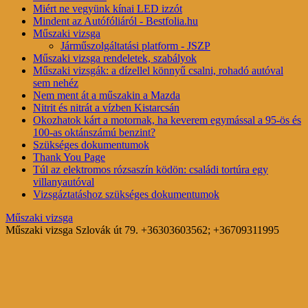
Miért ne vegyünk kínai LED izzót
Mindent az Autófóliáról - Bestfolia.hu
Műszaki vizsga
Járműszolgáltatási platform - JSZP
Műszaki vizsga rendeletek, szabályok
Műszaki vizsgák: a dízellel könnyű csalni, rohadó autóval
sem nehéz
Nem ment át a műszakin a Mazda
Nitrit és nitrát a vízben Kistarcsán
Okozhatok kárt a motornak, ha keverem egymással a 95-ös és
100-as oktánszámú benzint?
Szükséges dokumentumok
Thank You Page
Túl az elektromos rózsaszín ködön: családi tortúra egy
villanyautóval
Vizsgáztatáshoz szükséges dokumentumok
Műszaki vizsga
Műszaki vizsga Szlovák út 79. +36303603562; +36709311995