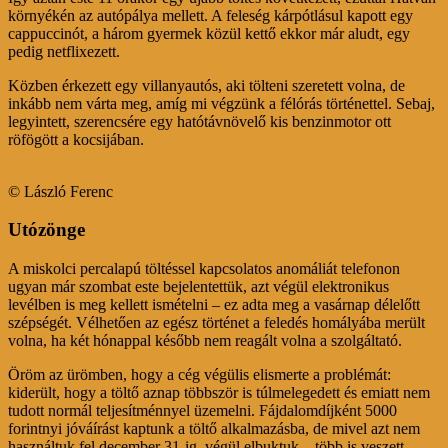
környékén az autópálya mellett. A feleség kárpótlásul kapott egy
cappuccinót, a három gyermek közül kettő ekkor már aludt, egy
pedig netflixezett.
Közben érkezett egy villanyautós, aki tölteni szeretett volna, de
inkább nem várta meg, amíg mi végzünk a félórás történettel. Sebaj,
legyintett, szerencsére egy hatótávnövelő kis benzinmotor ott
röfögött a kocsijában.
© László Ferenc
Utózönge
A miskolci percalapú töltéssel kapcsolatos anomáliát telefonon
ugyan már szombat este bejelentettük, azt végül elektronikus
levélben is meg kellett ismételni – ez adta meg a vasárnap délelőtt
szépségét. Vélhetően az egész történet a feledés homályába merült
volna, ha két hónappal később nem reagált volna a szolgáltató.
Öröm az ürömben, hogy a cég végülis elismerte a problémát:
kiderült, hogy a töltő aznap többször is túlmelegedett és emiatt nem
tudott normál teljesítménnyel üzemelni. Fájdalomdíjként 5000
forintnyi jóváírást kaptunk a töltő alkalmazásba, de mivel azt nem
használtuk fel december 31-ig, végül elbuktuk – több is veszett