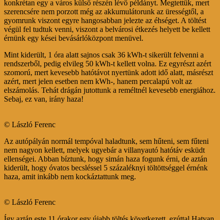
konkrétan egy a város külső részén lévő példányt. Megtettük, mert
szerencsére nem porzott még az akkumulátorunk az ürességtől, a
gyomrunk viszont egyre hangosabban jelezte az éhséget. A töltést
végül fel tudtuk venni, viszont a belvárosi étkezés helyett be kellett
érnünk egy kései bevásárlóközpont menüvel.
Mint kiderült, 1 óra alatt sajnos csak 36 kWh-t sikerült felvenni a
rendszerből, pedig elvileg 50 kWh-t kellett volna. Ez egyrészt azért
szomorú, mert kevesebb hatótávot nyertünk adott idő alatt, másrészt
azért, mert jelen esetben nem kWh-, hanem percalapú volt az
elszámolás. Tehát drágán jutottunk a reméltnél kevesebb energiához.
Sebaj, ez van, irány haza!
© László Ferenc
Az autópályán normál tempóval haladtunk, sem hűteni, sem fűteni
nem nagyon kellett, melyek ugyebár a villanyautó hatótáv esküdt
ellenségei. Abban bíztunk, hogy simán haza fogunk érni, de aztán
kiderült, hogy óvatos becsléssel 5 százaléknyi töltöttséggel érnénk
haza, amit inkább nem kockáztattunk meg.
© László Ferenc
Így aztán este 11 órakor egy újabb töltés következett, ezúttal Hatvan