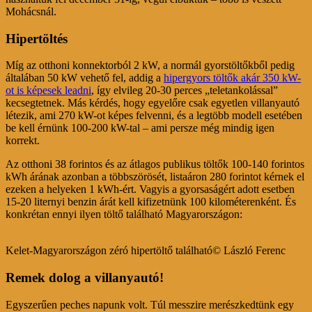
Mohácsnál.
Hipertöltés
Míg az otthoni konnektorból 2 kW, a normál gyorstöltőkből pedig
általában 50 kW vehető fel, addig a
hipergyors töltők akár 350 kW-
ot is képesek leadni
, így elvileg 20-30 perces „teletankolással”
kecsegtetnek. Más kérdés, hogy egyelőre csak egyetlen villanyautó
létezik, ami 270 kW-ot képes felvenni, és a legtöbb modell esetében
be kell érnünk 100-200 kW-tal – ami persze még mindig igen
korrekt.
Az otthoni 38 forintos és az átlagos publikus töltők 100-140 forintos
kWh árának azonban a többszörösét, listaáron 280 forintot kérnek el
ezeken a helyeken 1 kWh-ért. Vagyis a gyorsaságért adott esetben
15-20 liternyi benzin árát kell kifizetnünk 100 kilométerenként. És
konkrétan ennyi ilyen töltő található Magyarországon:
Kelet-Magyarországon zéró hipertöltő található© László Ferenc
Remek dolog a villanyautó!
Egyszerűen peches napunk volt. Túl messzire merészkedtünk egy