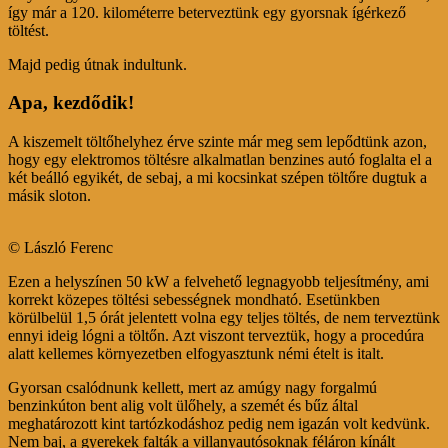
így már a 120. kilométerre beterveztünk egy gyorsnak ígérkező
töltést.
Majd pedig útnak indultunk.
Apa, kezdődik!
A kiszemelt töltőhelyhez érve szinte már meg sem lepődtünk azon,
hogy egy elektromos töltésre alkalmatlan benzines autó foglalta el a
két beálló egyikét, de sebaj, a mi kocsinkat szépen töltőre dugtuk a
másik sloton.
© László Ferenc
Ezen a helyszínen 50 kW a felvehető legnagyobb teljesítmény, ami
korrekt közepes töltési sebességnek mondható. Esetünkben
körülbelül 1,5 órát jelentett volna egy teljes töltés, de nem terveztünk
ennyi ideig lógni a töltőn. Azt viszont terveztük, hogy a procedúra
alatt kellemes környezetben elfogyasztunk némi ételt is italt.
Gyorsan csalódnunk kellett, mert az amúgy nagy forgalmú
benzinkúton bent alig volt ülőhely, a szemét és bűz által
meghatározott kint tartózkodáshoz pedig nem igazán volt kedvünk.
Nem baj, a gyerekek falták a villanyautósoknak féláron kínált