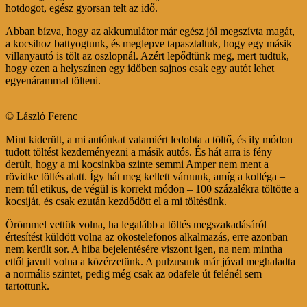
hotdogot, egész gyorsan telt az idő.
Abban bízva, hogy az akkumulátor már egész jól megszívta magát,
a kocsihoz battyogtunk, és meglepve tapasztaltuk, hogy egy másik
villanyautó is tölt az oszlopnál. Azért lepődtünk meg, mert tudtuk,
hogy ezen a helyszínen egy időben sajnos csak egy autót lehet
egyenárammal tölteni.
© László Ferenc
Mint kiderült, a mi autónkat valamiért ledobta a töltő, és ily módon
tudott töltést kezdeményezni a másik autós. És hát arra is fény
derült, hogy a mi kocsinkba szinte semmi Amper nem ment a
rövidke töltés alatt. Így hát meg kellett várnunk, amíg a kolléga –
nem túl etikus, de végül is korrekt módon – 100 százalékra töltötte a
kocsiját, és csak ezután kezdődött el a mi töltésünk.
Örömmel vettük volna, ha legalább a töltés megszakadásáról
értesítést küldött volna az okostelefonos alkalmazás, erre azonban
nem került sor. A hiba bejelentésére viszont igen, na nem mintha
ettől javult volna a közérzetünk. A pulzusunk már jóval meghaladta
a normális szintet, pedig még csak az odafele út felénél sem
tartottunk.