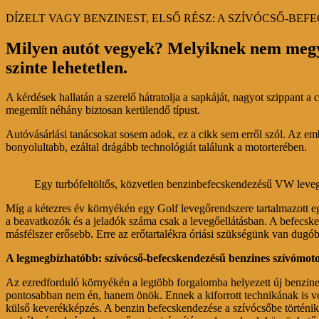
DÍZELT VAGY BENZINEST, ELSŐ RÉSZ: A SZÍVÓCSŐ-BE
Milyen autót vegyek? Melyiknek nem megy 
szinte lehetetlen.
A kérdések hallatán a szerelő hátratolja a sapkáját, nagyot szippant a
megemlít néhány biztosan kerülendő típust.
Autóvásárlási tanácsokat sosem adok, ez a cikk sem erről szól. Az em
bonyolultabb, ezáltal drágább technológiát találunk a motorterében.
Egy turbófeltöltős, közvetlen benzinbefecskendezésű VW levegő
Míg a kétezres év környékén egy Golf levegőrendszere tartalmazott eg
a beavatkozók és a jeladók száma csak a levegőellátásban. A befecsken
másfélszer erősebb. Erre az erőtartalékra óriási szükségünk van dugó
A legmegbízhatóbb: szívócső-befecskendezésű benzines szívómot
Az ezredforduló környékén a legtöbb forgalomba helyezett új benzines 
pontosabban nem én, hanem önök. Ennek a kiforrott technikának is volt
külső keverékképzés. A benzin befecskendezése a szívócsőbe történik