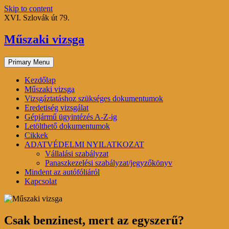
Skip to content
XVI. Szlovák út 79.
Műszaki vizsga
Primary Menu
Kezdőlap
Műszaki vizsga
Vizsgáztatáshoz szükséges dokumentumok
Eredetiség vizsgálat
Gépjármű ügyintézés A-Z-ig
Letölthető dokumentumok
Cikkek
ADATVÉDELMI NYILATKOZAT
Vállalási szabályzat
Panaszkezelési szabályzat/jegyzőkönyv
Mindent az autófóliáról
Kapcsolat
Csak benzinest, mert az egyszerű?