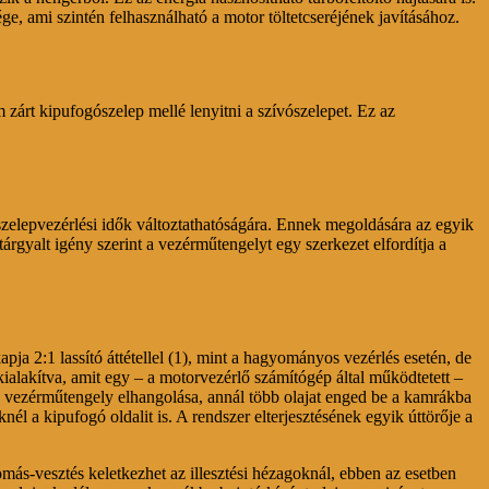
ge, ami szintén felhasználható a motor töltetcseréjének javításához.
zárt kipufogószelep mellé lenyitni a szívószelepet. Ez az
 szelepvezérlési idők változtathatóságára. Ennek megoldására az egyik
rgyalt igény szerint a vezérműtengelyt egy szerkezet elfordítja a
pja 2:1 lassító áttétellel (1), mint a hagyományos vezérlés esetén, de
ialakítva, amit egy – a motorvezérlő számítógép által működtetett –
a vezérműtengely elhangolása, annál több olajat enged be a kamrákba
él a kipufogó oldalit is. A rendszer elterjesztésének egyik úttörője a
ás-vesztés keletkezhet az illesztési hézagoknál, ebben az esetben