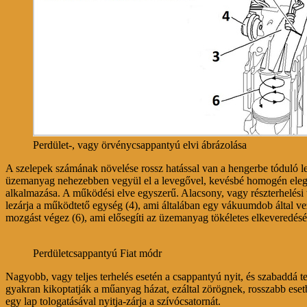
Perdület-, vagy örvénycsappantyú elvi ábrázolása
A szelepek számának növelése rossz hatással van a hengerbe tóduló 
üzemanyag nehezebben vegyül el a levegővel, kevésbé homogén elegyet
alkalmazása. A működési elve egyszerű. Alacsony, vagy részterhelési t
lezárja a működtető egység (4), ami általában egy vákuumdob által ve
mozgást végez (6), ami elősegíti az üzemanyag tökéletes elkeveredésé
Perdületcsappantyú Fiat módr
Nagyobb, vagy teljes terhelés esetén a csappantyú nyit, és szabaddá
gyakran kikoptatják a műanyag házat, ezáltal zörögnek, rosszabb eset
egy lap tologatásával nyitja-zárja a szívócsatornát.