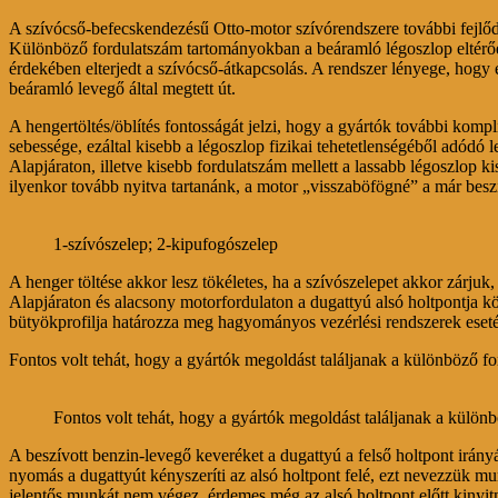
A szívócső-befecskendezésű Otto-motor szívórendszere további fejlődé
Különböző fordulatszám tartományokban a beáramló légoszlop eltérően
érdekében elterjedt a szívócső-átkapcsolás. A rendszer lényege, hogy 
beáramló levegő által megtett út.
A hengertöltés/öblítés fontosságát jelzi, hogy a gyártók további ko
sebessége, ezáltal kisebb a légoszlop fizikai tehetetlenségéből adód
Alapjáraton, illetve kisebb fordulatszám mellett a lassabb légoszlop k
ilyenkor tovább nyitva tartanánk, a motor „visszaböfögné” a már beszív
1-szívószelep; 2-kipufogószelep
A henger töltése akkor lesz tökéletes, ha a szívószelepet akkor zárj
Alapjáraton és alacsony motorfordulaton a dugattyú alsó holtpontja k
bütyökprofilja határozza meg hagyományos vezérlési rendszerek eset
Fontos volt tehát, hogy a gyártók megoldást találjanak a különböző f
Fontos volt tehát, hogy a gyártók megoldást találjanak a külö
A beszívott benzin-levegő keveréket a dugattyú a felső holtpont irán
nyomás a dugattyút kényszeríti az alsó holtpont felé, ezt nevezzük m
jelentős munkát nem végez, érdemes még az alsó holtpont előtt kinyitni