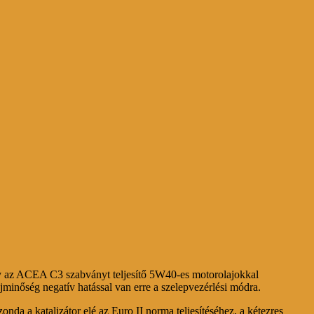
agy az ACEA C3 szabványt teljesítő 5W40-es motorolajokkal
ajminőség negatív hatással van erre a szelepvezérlési módra.
a a katalizátor elé az Euro II norma teljesítéséhez, a kétezres