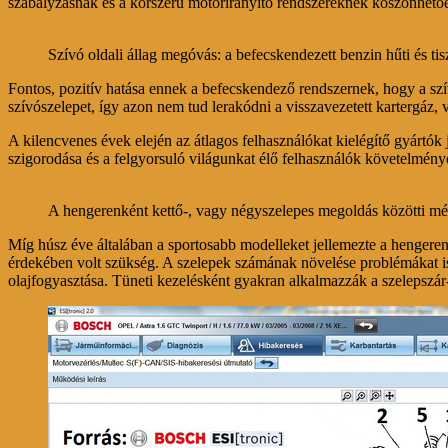
szabályzásnak és a korszerű motorirányító rendszereknek köszönhetőe
Szívó oldali állag megóvás: a befecskendezett benzin hűti és tisz
Fontos, pozitív hatása ennek a befecskendező rendszernek, hogy a szív
szívószelepet, így azon nem tud lerakódni a visszavezetett kartergáz
A kilencvenes évek elején az átlagos felhasználókat kielégítő gyártó
szigorodása és a felgyorsuló világunkat élő felhasználók követelménye
A hengerenként kettő-, vagy négyszelepes megoldás közötti m
Míg húsz éve általában a sportosabb modelleket jellemezte a hengerenk
érdekében volt szükség. A szelepek számának növelése problémákat is
olajfogyasztása. Tüneti kezelésként gyakran alkalmazzák a szelepszár-s