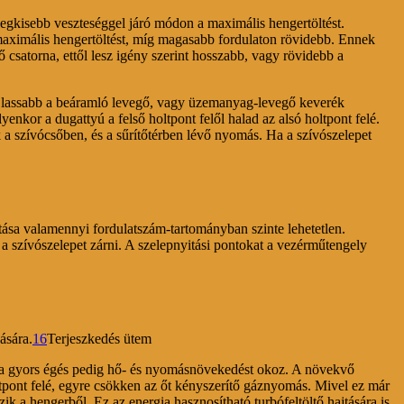
legkisebb veszteséggel járó módon a maximális hengertöltést.
maximális hengertöltést, míg magasabb fordulaton rövidebb. Ennek
 csatorna, ettől lesz igény szerint hosszabb, vagy rövidebb a
on lassabb a beáramló levegő, vagy üzemanyag-levegő keverék
Ilyenkor a dugattyú a felső holtpont felől halad az alsó holtpont felé.
k a szívócsőben, és a sűrítőtérben lévő nyomás. Ha a szívószelepet
tása valamennyi fordulatszám-tartományban szinte lehetetlen.
a szívószelepet zárni. A szelepnyitási pontokat a vezérműtengely
ására.
16
Terjeszkedés ütem
a, a gyors égés pedig hő- és nyomásnövekedést okoz. A növekvő
ltpont felé, egyre csökken az őt kényszerítő gáznyomás. Mivel ez már
k a hengerből. Ez az energia hasznosítható turbófeltöltő hajtására is.