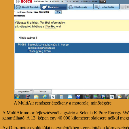
A MultiAir rendszer érzékeny a motorolaj minőségére
A MultiAir motor fejlesztésénél a gyártó a Selenia K Pure Energy 5
garantálható. A 13. képen egy 40 000 kilométert olajcsere nélkül megte
Az Otto-motor evolúcióját nagymértékben gyorsították a környezetvéde