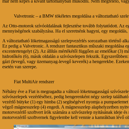
már nem képes a kívánt tartományban működni. Nem megfelelő, vagy 
Valvetronic – a BMW tökéletes megoldása a változtatható szel
Az Otto-motorok szívóoldalának fejlesztése tovább folytatódott. Az eg
mennyiségének szabályzása. Ha el szeretnénk hagyni, egy megoldás, h
A változtatható löketmagasságú szelepvezérlés sorozatban történő a
Ez pedig a Valvetronic. A rendszer fantasztikus műszaki megoldása eg
excentertengelyt (2). Az állítás mértékétől függően az emelőkar (3) m
hidrotőkén (6), másik oldalán a szívószelepen fekszik. Egyszerűbben:
gázt (levegő, vagy üzemanyag-levegő keverék) a hengerekbe. Ezeken a
esetén van szerepe.
Fiat MultiAir rendszer
Néhány éve a Fiat is megragadta a változó löketmagasságú szívószelep
szívószelepek vezérléséhez, pedig hengerenként négy szelep találhat
vezérlő bütyke (1) egy himba (2) segítségével nyomja a pumpaelemet 
végző mágnesszelep (4) engedi. A mágnesszelep alaphelyzetben nyitva 
motorvezérlő szoftvert írók számára a szívószelep nyitásának ideje és 
motorvezérlő szoftvernek figyelembe kell vennie a kamrákban lévő ol