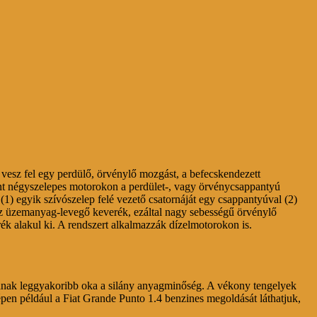
esz fel egy perdülő, örvénylő mozgást, a befecskendezett
ént négyszelepes motorokon a perdület-, vagy örvénycsappantyú
(1) egyik szívószelep felé vezető csatornáját egy csappantyúval (2)
 az üzemanyag-levegő keverék, ezáltal nagy sebességű örvénylő
ék alakul ki. A rendszert alkalmazzák dízelmotorokon is.
ásának leggyakoribb oka a silány anyagminőség. A vékony tengelyek
épen például a Fiat Grande Punto 1.4 benzines megoldását láthatjuk,