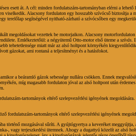
sen esett át. A cél: minden fordulatszám-tartományban elérni a lehető 
 viselkedik. Alacsony fordulaton egy hosszabb szívócső biztosítja a 
egy terelőlap segítségével nyitható-zárható a szívócsőben egy megkerülő
mplikált megoldásokat vezettek be motorjaikon. Alacsony motorfordulat
ó lendülete. Emlékeztetőül: a négyütemű Otto-motor első üteme a
szívás
. 
isebb tehetetlensége miatt már az alsó holtpont környékén kiegyenlítődi
ott gázokat, ami rontaná a teljesítményt és a hatásfokot.
uk, amikor a beáramló gázok sebessége nullára csökken. Ennek megvalósí
örnyékén, míg magasabb fordulaton jóval az alsó holtpont után érdemes 
én.
ordulatszám-tartományok eltérő szelepvezérlési igényének megoldására.
nböző fordulatszám-tartományok eltérő szelepvezérlési igényének megold
yába történő mozgásával sűríti. A gyújtógyertya a keveréket meggyújtj
unka-, vagy terjeszkedési ütemnek. Ahogy a dugattyú közelít az alsó ho
 a kipufogószelepet, így a kipufogógázok jelentős része önerőből távozi