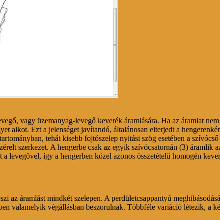
levegő, vagy üzemanyag-levegő keverék áramlására. Ha az áramlat nem v
 alkot. Ezt a jelenséget javítandó, általánosan elterjedt a hengerenk
artományban, tehát kisebb fojtószelep nyitási szög esetében a szívócső 
zérelt szerkezet. A hengerbe csak az egyik szívócsatornán (3) áramlik
t a levegővel, így a hengerben közel azonos összetételű homogén kever
 teszi az áramlást mindkét szelepen. A perdületcsappantyú meghibásod
ben valamelyik végállásban beszorulnak. Többféle variáció létezik, a k