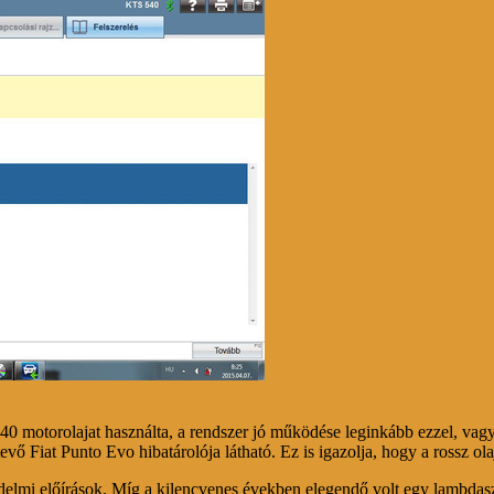
W40 motorolajat használta, a rendszer jó működése leginkább ezzel, v
vő Fiat Punto Evo hibatárolója látható. Ez is igazolja, hogy a rossz ol
lmi előírások. Míg a kilencvenes években elegendő volt egy lambdaszond