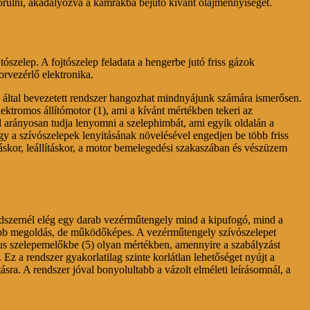
ulni, akadályozva a kamrákba bejutó kívánt olajmennyiséget.
szelep. A fojtószelep feladata a hengerbe jutó friss gázok
rvezérlő elektronika.
 által bevezetett rendszer hangozhat mindnyájunk számára ismerősen.
ektromos állítómotor (1), ami a kívánt mértékben tekeri az
el arányosan tudja lenyomni a szelephimbát, ami egyik oldalán a
y a szívószelepek lenyitásának növelésével engedjen be több friss
áskor, leállításkor, a motor bemelegedési szakaszában és vészüzem
endszernél elég egy darab vezérműtengely mind a kipufogó, mind a
nyebb megoldás, de működőképes. A vezérműtengely szívószelepet
kus szelepemelőkbe (5) olyan mértékben, amennyire a szabályzást
 a rendszer gyakorlatilag szinte korlátlan lehetőséget nyújt a
ásra. A rendszer jóval bonyolultabb a vázolt elméleti leírásomnál, a