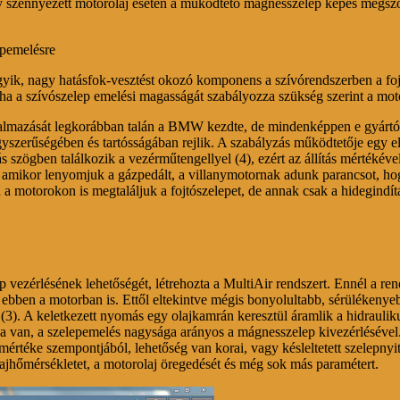
szennyezett motorolaj esetén a működtető mágnesszelep képes megszor
epemelésre
yik, nagy hatásfok-vesztést okozó komponens a szívórendszerben a fojtó
a a szívószelep emelési magasságát szabályozza szükség szerint a moto
lkalmazását legkorábban talán a BMW kezdte, de mindenképpen e gyártó
yszerűségében és tartósságában rejlik. A szabályzás működtetője egy el
ás szögben találkozik a vezérműtengellyel (4), ezért az állítás mértékév
 amikor lenyomjuk a gázpedált, a villanymotornak adunk parancsot, hog
 motorokon is megtaláljuk a fojtószelepet, de annak csak a hidegindít
 vezérlésének lehetőségét, létrehozta a MultiAir rendszert. Ennél a r
ó ebben a motorban is. Ettől eltekintve mégis bonyolultabb, sérüléke
(3). A keletkezett nyomás egy olajkamrán keresztül áramlik a hidrauli
van, a szelepemelés nagysága arányos a mágnesszelep kivezérlésével. Ez
mértéke szempontjából, lehetőség van korai, vagy késleltetett szelepnyit
ajhőmérsékletet, a motorolaj öregedését és még sok más paramétert.