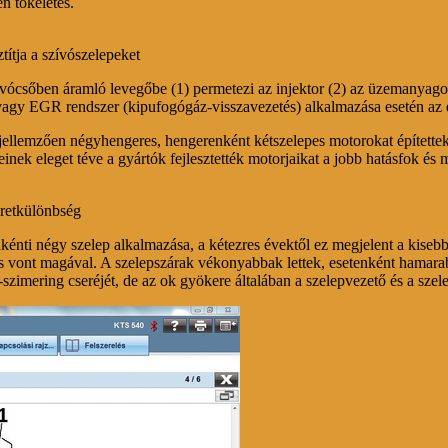
n tökéletes.
títja a szívószelepeket
ócsőben áramló levegőbe (1) permetezi az injektor (2) az üzemanyagot. 
, vagy EGR rendszer (kipufogógáz-visszavezetés) alkalmazása esetén az
k jellemzően négyhengeres, hengerenként kétszelepes motorokat építette
inek eleget téve a gyártók fejlesztették motorjaikat a jobb hatásfok és
éretkülönbség
énti négy szelep alkalmazása, a kétezres évektől ez megjelent a kisebb 
 vont magával. A szelepszárak vékonyabbak lettek, esetenként hamarab
zimering cseréjét, de az ok gyökere általában a szelepvezető és a szele