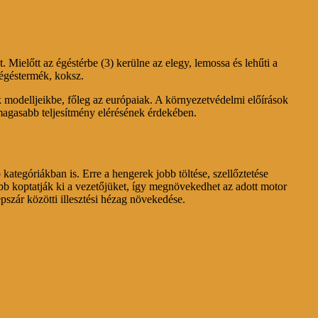
Mielőtt az égéstérbe (3) kerülne az elegy, lemossa és lehűti a
 égéstermék, koksz.
k modelljeikbe, főleg az európaiak. A környezetvédelmi előírások
 magasabb teljesítmény elérésének érdekében.
kategóriákban is. Erre a hengerek jobb töltése, szellőztetése
b koptatják ki a vezetőjüket, így megnövekedhet az adott motor
pszár közötti illesztési hézag növekedése.