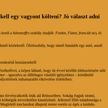
ll egy vagyont költeni? Jó választ adni
a kerül a
háromeffes
szabály
(tudják: Fordot, Fiatot, franciát ne
), és
kintő közlekedő. Ökölszabály, hogy minél fiatalabb egy autó, annál
kendezésű benzinesekről
rzékelővel, a képen látható, hogy tíz évvel később többszörösére nőtt
or – igazodva az állítólagos vásárlói igényekhez – körülbelül
abálysértések mihamarabbi elkövetése érdekében.
ns törvényalkotók írták alá Brüsszelben. Sokáig fogjuk siratni,
si költségük tervezhetően kiautózható. Jellemző főbb tulajdonsága a
 Megfelelő mechanikai állapotú motor esetén az égés a lambda-