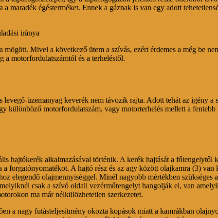
ja a maradék égésterméket. Ennek a gáznak is van egy adott tehetetlensé
ladási iránya
 mögött. Mivel a következő ütem a szívás, ezért érdemes a még be nem 
 a motorfordulatszámtól és a terheléstől.
iss levegő-üzemanyag keverék nem távozik rajta. Adott tehát az igény a
y különböző motorfordulatszám, vagy motorterhelés mellett a fentebb tá
 hajtókerék alkalmazásával történik. A kerék hajtását a főtengelytől ka
 a forgatónyomatékot. A hajtó rész és az agy között olajkamra (3) van k
láshoz elegendő olajmennyiséggel. Minél nagyobb mértékben szükséges 
elyiknél csak a szívó oldali vezérműtengelyt hangolják el, van amelyikn
otorokon ma már nélkülözhetetlen szerkezetet.
en a nagy futásteljesítmény okozta kopások miatt a kamrákban olajnyom