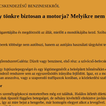
FECSKENDEZÉSŰ BENZINESEKRŐL
tönkre biztosan a motorja? Melyikre nem ke
 cigarettájába és megdörzsöli az állát, mielőtt a mondókájába kezd. Szób
berek többsége nem autóbuzi, hanem az autójára használati tárgyként te
rendszereGaléria: Dízelt vagy benzinest, első rész: a szívócső-befecs
y fojtószelepegységet és egy légtömegmérőt a beleépített hőmérséklet-é
dező rendszere sem az egyszerűsödés irányába fejlődött. Igaz, ez a mot
ban araszolva, vagy a szaporodó traffipaxok korában, a közlekedési sz
or
személygépkocsi motorterében még ezt találtuk. Halálos ítéletét dilettá
ak típustól függően betegségei, de néhány kivételtől eltekintve javítá
, így az mire bejut a hengerbe, már homogén elegyet alkot a levegővel.