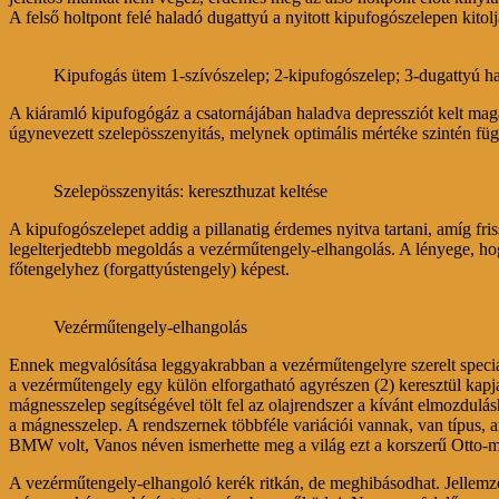
A felső holtpont felé haladó dugattyú a nyitott kipufogószelepen kitol
Kipufogás ütem 1-szívószelep; 2-kipufogószelep; 3-dugattyú ha
A kiáramló kipufogógáz a csatornájában haladva depressziót kelt maga
úgynevezett szelepösszenyitás, melynek optimális mértéke szintén függ
Szelepösszenyitás: kereszthuzat keltése
A kipufogószelepet addig a pillanatig érdemes nyitva tartani, amíg fr
legelterjedtebb megoldás a vezérműtengely-elhangolás. A lényege, hog
főtengelyhez (forgattyústengely) képest.
Vezérműtengely-elhangolás
Ennek megvalósítása leggyakrabban a vezérműtengelyre szerelt speciális
a vezérműtengely egy külön elforgatható agyrészen (2) keresztül kapja
mágnesszelep segítségével tölt fel az olajrendszer a kívánt elmozdu
a mágnesszelep. A rendszernek többféle variációi vannak, van típus, am
BMW volt, Vanos néven ismerhette meg a világ ezt a korszerű Otto-m
A vezérműtengely-elhangoló kerék ritkán, de meghibásodhat. Jellemző