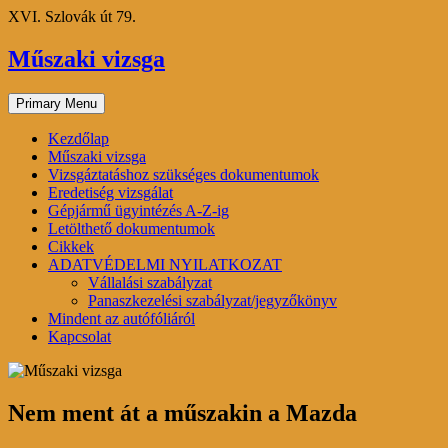
Skip
XVI. Szlovák út 79.
to
content
Műszaki vizsga
Primary Menu
Kezdőlap
Műszaki vizsga
Vizsgáztatáshoz szükséges dokumentumok
Eredetiség vizsgálat
Gépjármű ügyintézés A-Z-ig
Letölthető dokumentumok
Cikkek
ADATVÉDELMI NYILATKOZAT
Vállalási szabályzat
Panaszkezelési szabályzat/jegyzőkönyv
Mindent az autófóliáról
Kapcsolat
Nem ment át a műszakin a Mazda