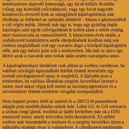
természetesen alapvető fontosságú, egy kicsit kifújós flexibilis
csőtag, egy korrodált csőcsatlakozó, vagy egy kicsit nagyobb
kondenzvíz-elvezető lyuk az utángyártott kipufogódobon már
eltolhatja az értékeket az optimális ablakból – hiszen a gázösszetételt
a cső végén mérik. Jártunk már úgy is, hogy egy gyárilag dupla
kipufogós autó egyik csővégződését le kellett zárni a mérés erejéig,
mert összezavarta az emissziómérőt. A kilencvenes évek elején, a
szabályozott katalizátoros autók elterjedésének korában még sok
esetben megtalálható volt egy csavaros dugó a középső kipufogódob
előtt, ami egy mérési pont volt a rendszerben. Ma már ez nincs így,
illetve azok a csavarok sem voltak talán sosem csavargatva anno.
A kipufogórendszer tömítéseit csak abban az esetben cseréltesse, ha
valóban szivárgás tapasztalható felőlük (ennek keresésére egy
normál szivárgáskereső spray is megfelel). A fájósabb pont a
történetben, ha valóban állandóan szegény keverékkel üzemel a
motor, mert akkor végig kell menni az üzemanyagrendszer és a
szívórendszer érintett területein vizsgálat szempontjából.
Nem kaptam pontos infót az autóról és a 2007/2.0i paraméterek
alapján pont modellváltásba estünk bele. Lehet GG és GH sorozat is
a szóban forgó jármű, továbbá az újabb kivitelben már ott a DISI
rendszerű motor, amely közvetlen befecskendezésű. Ez utóbbi
esetben már összetettebb a rendszer és a szegény keverékes üzem a
működési stratégia része is valamelyest. A célműszeren megbontás