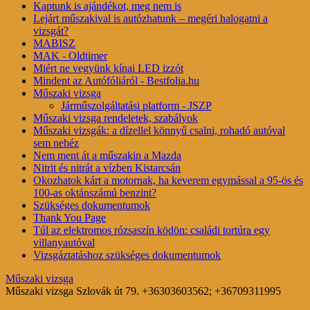
Kaptunk is ajándékot, meg nem is
Lejárt műszakival is autózhatunk – megéri halogatni a
vizsgát?
MABISZ
MAK - Oldtimer
Miért ne vegyünk kínai LED izzót
Mindent az Autófóliáról - Bestfolia.hu
Műszaki vizsga
Járműszolgáltatási platform - JSZP
Műszaki vizsga rendeletek, szabályok
Műszaki vizsgák: a dízellel könnyű csalni, rohadó autóval
sem nehéz
Nem ment át a műszakin a Mazda
Nitrit és nitrát a vízben Kistarcsán
Okozhatok kárt a motornak, ha keverem egymással a 95-ös és
100-as oktánszámú benzint?
Szükséges dokumentumok
Thank You Page
Túl az elektromos rózsaszín ködön: családi tortúra egy
villanyautóval
Vizsgáztatáshoz szükséges dokumentumok
Műszaki vizsga
Műszaki vizsga Szlovák út 79. +36303603562; +36709311995