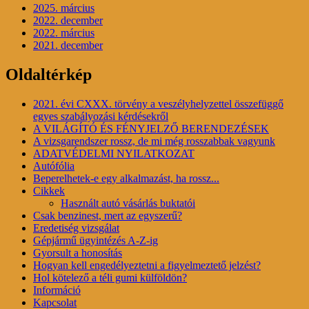
2025. március
2022. december
2022. március
2021. december
Oldaltérkép
2021. évi CXXX. törvény a veszélyhelyzettel összefüggő
egyes szabályozási kérdésekről
A VILÁGÍTÓ ÉS FÉNYJELZŐ BERENDEZÉSEK
A vizsgarendszer rossz, de mi még rosszabbak vagyunk
ADATVÉDELMI NYILATKOZAT
Autófólia
Beperelhetek-e egy alkalmazást, ha rossz...
Cikkek
Használt autó vásárlás buktatói
Csak benzinest, mert az egyszerű?
Eredetiség vizsgálat
Gépjármű ügyintézés A-Z-ig
Gyorsult a honosítás
Hogyan kell engedélyeztetni a figyelmeztető jelzést?
Hol kötelező a téli gumi külföldön?
Információ
Kapcsolat