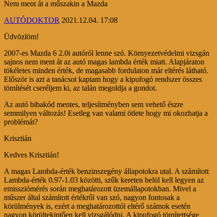
Nem ment át a műszakin a Mazda
AUTÓDOKTOR
2021.12.04. 17:08
Üdvözlöm!
2007-es Mazda 6 2.0i autóról lenne szó. Környezetvédelmi vizsgán
sajnos nem ment át az autó magas lambda érték miatt. Alapjáraton
tökéletes minden érték, de magasabb fordulaton már eltérés látható.
Először is azt a tanácsot kaptam hogy a kipufogó rendszer összes
tömítését cseréljem ki, az talán megoldja a gondot.
Az autó hibakód mentes, teljesítményben sem vehető észre
semmilyen változás! Esetleg van valami ötlete hogy mi okozhatja a
problémát?
Krisztián
Kedves Krisztián!
A magas Lambda-érték benzinszegény állapotokra utal. A számított
Lambda-érték 0.97-1.03 közötti, szűk kereten belül kell legyen az
emissziómérés során meghatározott üzemállapotokban. Mivel a
műszer által számított értékről van szó, nagyon fontosak a
körülmények is, ezért a meghatározottól eltérő számok esetén
nagyon körültekintően kell vizsgálódni. A kipufogó tömítettsége