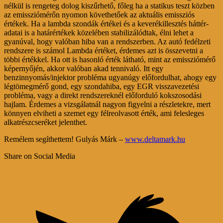
nélkül is rengeteg dolog kiszűrhető, főleg ha a statikus teszt közben
az emissziómérőn nyomon követhetőek az aktuális emissziós
értékek. Ha a lambda szondák értékei és a keverékillesztés háttér-
adatai is a határértékek közelében stabilizálódtak, élni lehet a
gyanúval, hogy valóban hiba van a rendszerben. Az autó fedélzeti
rendszere is számol Lambda értéket, érdemes azt is összevetni a
többi értékkel. Ha ott is hasonló érték látható, mint az emissziómérő
képernyőjén, akkor valóban akad tennivaló. Itt egy
benzinnyomás/injektor probléma ugyanúgy előfordulhat, ahogy egy
légtömegmérő gond, egy szondahiba, egy EGR visszavezetési
probléma, vagy a direkt rendszereknél előforduló kokszosodási
hajlam. Érdemes a vizsgálatnál nagyon figyelni a részletekre, mert
könnyen elviheti a szemet egy félreolvasott érték, ami felesleges
alkatrészcseréket jelenthet.
Remélem segíthettem! Gulyás Márk –
www.deltamark.hu
Share on Social Media