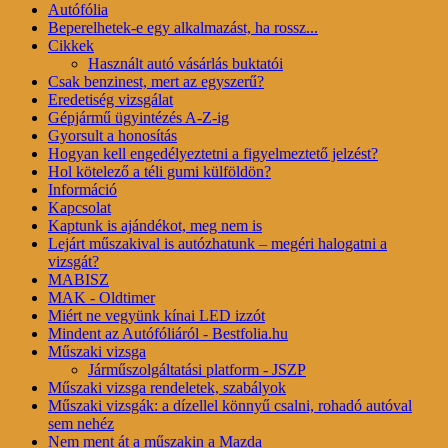
Autófólia
Beperelhetek-e egy alkalmazást, ha rossz...
Cikkek
Használt autó vásárlás buktatói
Csak benzinest, mert az egyszerű?
Eredetiség vizsgálat
Gépjármű ügyintézés A-Z-ig
Gyorsult a honosítás
Hogyan kell engedélyeztetni a figyelmeztető jelzést?
Hol kötelező a téli gumi külföldön?
Információ
Kapcsolat
Kaptunk is ajándékot, meg nem is
Lejárt műszakival is autózhatunk – megéri halogatni a
vizsgát?
MABISZ
MAK - Oldtimer
Miért ne vegyünk kínai LED izzót
Mindent az Autófóliáról - Bestfolia.hu
Műszaki vizsga
Járműszolgáltatási platform - JSZP
Műszaki vizsga rendeletek, szabályok
Műszaki vizsgák: a dízellel könnyű csalni, rohadó autóval
sem nehéz
Nem ment át a műszakin a Mazda