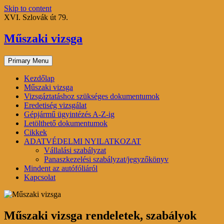
Skip to content
XVI. Szlovák út 79.
Műszaki vizsga
Primary Menu
Kezdőlap
Műszaki vizsga
Vizsgáztatáshoz szükséges dokumentumok
Eredetiség vizsgálat
Gépjármű ügyintézés A-Z-ig
Letölthető dokumentumok
Cikkek
ADATVÉDELMI NYILATKOZAT
Vállalási szabályzat
Panaszkezelési szabályzat/jegyzőkönyv
Mindent az autófóliáról
Kapcsolat
Műszaki vizsga rendeletek, szabályok