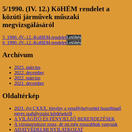
5/1990. (IV. 12.) KöHÉM rendelet
a
közúti járművek műszaki
megvizsgálásáról
5_1990.-IV.-12.-KoHEM-rendelet
Letöltés
6_1990.-IV.-12.-KoHEM-rendelet
Letöltés
Archívum
2025. március
2022. december
2022. március
2021. december
Oldaltérkép
2021. évi CXXX. törvény a veszélyhelyzettel összefüggő
egyes szabályozási kérdésekről
A VILÁGÍTÓ ÉS FÉNYJELZŐ BERENDEZÉSEK
A vizsgarendszer rossz, de mi még rosszabbak vagyunk
ADATVÉDELMI NYILATKOZAT