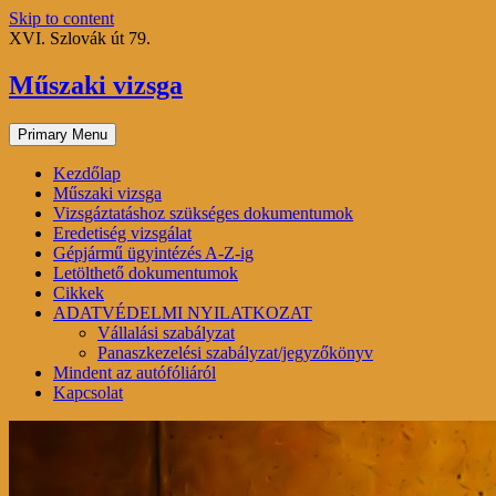
Skip to content
XVI. Szlovák út 79.
Műszaki vizsga
Primary Menu
Kezdőlap
Műszaki vizsga
Vizsgáztatáshoz szükséges dokumentumok
Eredetiség vizsgálat
Gépjármű ügyintézés A-Z-ig
Letölthető dokumentumok
Cikkek
ADATVÉDELMI NYILATKOZAT
Vállalási szabályzat
Panaszkezelési szabályzat/jegyzőkönyv
Mindent az autófóliáról
Kapcsolat