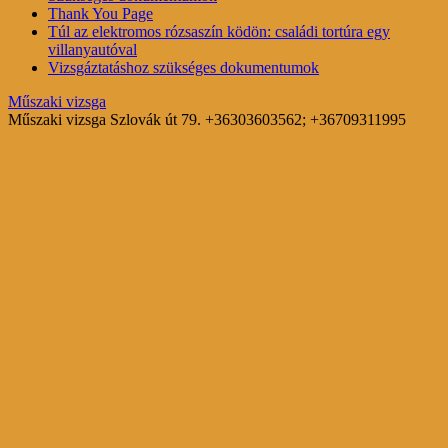
Thank You Page
Túl az elektromos rózsaszín ködön: családi tortúra egy
villanyautóval
Vizsgáztatáshoz szükséges dokumentumok
Műszaki vizsga
Műszaki vizsga Szlovák út 79. +36303603562; +36709311995