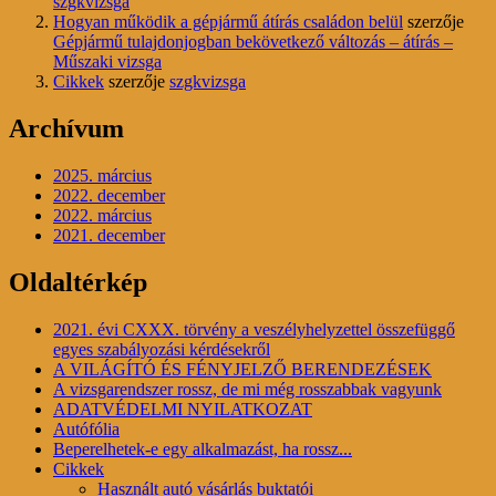
szgkvizsga
Hogyan működik a gépjármű átírás családon belül
szerzője
Gépjármű tulajdonjogban bekövetkező változás – átírás –
Műszaki vizsga
Cikkek
szerzője
szgkvizsga
Archívum
2025. március
2022. december
2022. március
2021. december
Oldaltérkép
2021. évi CXXX. törvény a veszélyhelyzettel összefüggő
egyes szabályozási kérdésekről
A VILÁGÍTÓ ÉS FÉNYJELZŐ BERENDEZÉSEK
A vizsgarendszer rossz, de mi még rosszabbak vagyunk
ADATVÉDELMI NYILATKOZAT
Autófólia
Beperelhetek-e egy alkalmazást, ha rossz...
Cikkek
Használt autó vásárlás buktatói