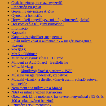
Csak benzinest, mert az egyszerű?
Eredetiség vizsgálat
Gépjármű ügyintézés A-Z-ig
Gyorsult a honosítás
Hogyan kell engedélyeztetni a figyelmeztető jelzést?
Hol kötelező a téli gumi külföldön?
Információ
Kapcsolat
Kaptunk is ajándékot, meg nem is
Lejárt műszakival is autózhatunk – megéri halogatni a
vizsgát?
MABISZ
MAK - Oldtimer
Miért ne vegyünk kínai LED izzót
Mindent az Autófóliáról - Bestfolia.hu
Műszaki vizsga
Járműszolgáltatási platform - JSZP
Műszaki vizsga rendeletek, szabályok
Műszaki vizsgák: a dízellel könnyű csalni, rohadó autóval
sem nehéz
Nem ment át a műszakin a Mazda
Nitrit és nitrát a vízben Kistarcsán
Okozhatok kárt a motornak, ha keverem egymással a 95-ös és
100-as oktánszámú benzint?
Szükséges dokumentumok