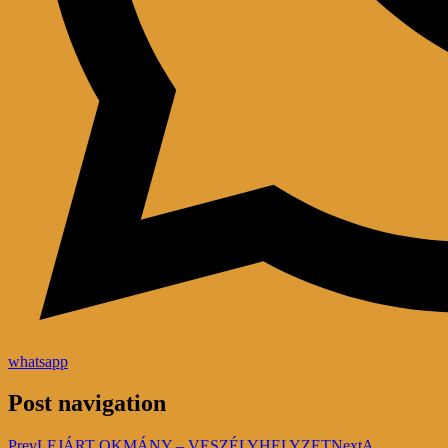
whatsapp
Post navigation
Prev
LEJÁRT OKMÁNY – VESZÉLYHELYZET
Next
A