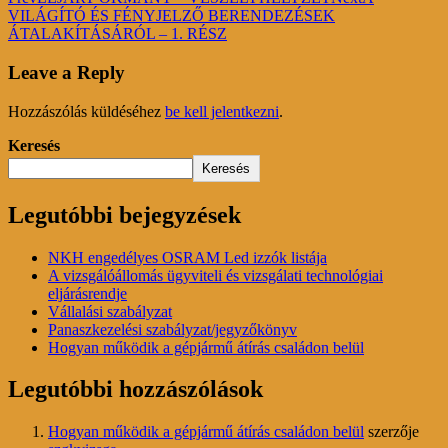
VILÁGÍTÓ ÉS FÉNYJELZŐ BERENDEZÉSEK
ÁTALAKÍTÁSÁRÓL – 1. RÉSZ
Leave a Reply
Hozzászólás küldéséhez
be kell jelentkezni
.
Keresés
Keresés
Legutóbbi bejegyzések
NKH engedélyes OSRAM Led izzók listája
A vizsgálóállomás ügyviteli és vizsgálati technológiai
eljárásrendje
Vállalási szabályzat
Panaszkezelési szabályzat/jegyzőkönyv
Hogyan működik a gépjármű átírás családon belül
Legutóbbi hozzászólások
Hogyan működik a gépjármű átírás családon belül
szerzője